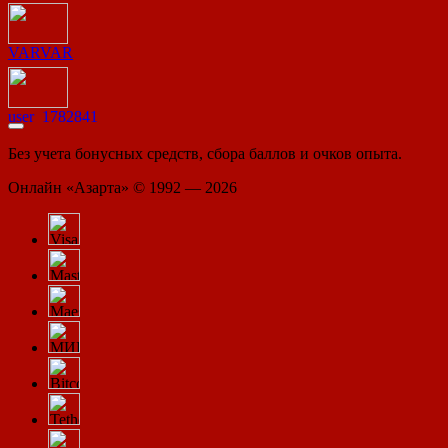
9 000 руб.
FairyLand 2
VARVAR
10 000 руб.
FairyLand 2
user_1782841
12 500 руб.
Без учета бонусных средств, сбора баллов и очков опыта.
Just Jewels Deluxe
Anst555
Онлайн «Азарта» © 1992 — 2026
5 000 руб.
BlackJack
Anst555
6 000 руб.
BlackJack
Anst555
7 000 руб.
BlackJack
Anst555
10 400 руб.
BlackJack
Anst555