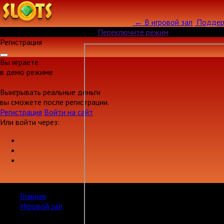
← В игровой зал
Поддер
Вы играете в демо-режиме.
Переключите режим
и выигрывайте 
Регистрация
Вы играете
в демо режиме
Выигрывать реальные деньги
вы сможете после регистрации.
Регистрация
Войти на сайт
Или войти через:
Главная
Игровой зал
Victorious Max