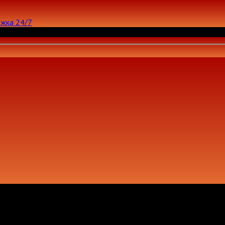
жка 24/7
реальные деньги.