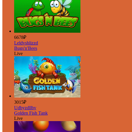
6678₽
Leldvshlizzd
Bugs'n'Bees
Live
3015₽
Udbyzdllbv
Golden Fish Tank
Live