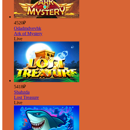
4520₽
Odadmdvevhk
Ark of Mystery
Live
5418₽
Sbabzda
Lost Treasure
Live