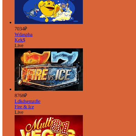
7034₽
Wdaspba
Kek$
Live
8768₽
Ldkdsemzdle
Fire & Ice
Live