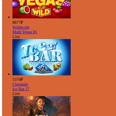
8877₽
Wdsbvxbt
Multi Vegas 81
Live
5374₽
Chgsmdv
Ice Bar 27
Live