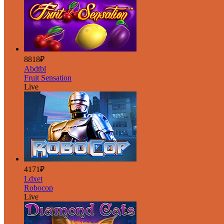
8818₽
Abdtbl
Fruit Sensation
Live
4171₽
Ldxet
Robocop
Live