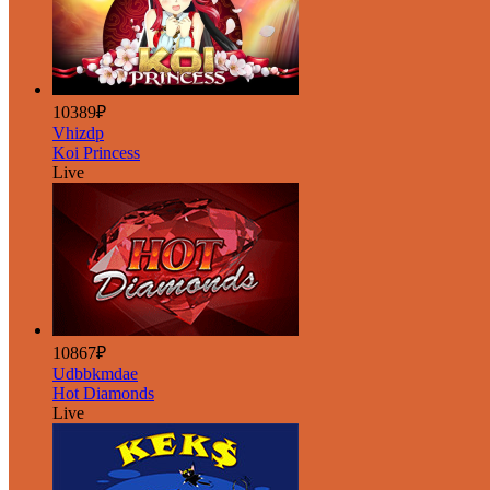
10389₽
Vhizdp
Koi Princess
Live
10867₽
Udbbkmdae
Hot Diamonds
Live