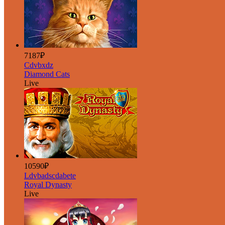
7187₽
Cdvbxdz
Diamond Cats
Live
10590₽
Ldvbadscdabete
Royal Dynasty
Live