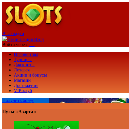
В закладки
Регистрация
Вход
Войти через:
Игровой зал
Турниры
Джекпоты
Лотерея
Акции и бонусы
Магазин
Достижения
VIP-клуб
Получить бонус
Пульс «Азарта »