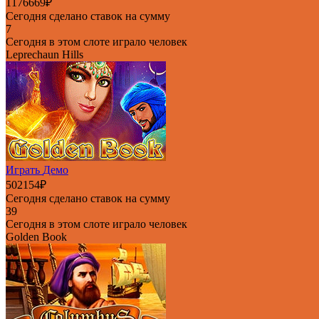
1176669₽
Сегодня сделано ставок на сумму
7
Сегодня в этом слоте играло человек
Leprechaun Hills
Играть
Демо
502154₽
Сегодня сделано ставок на сумму
39
Сегодня в этом слоте играло человек
Golden Book