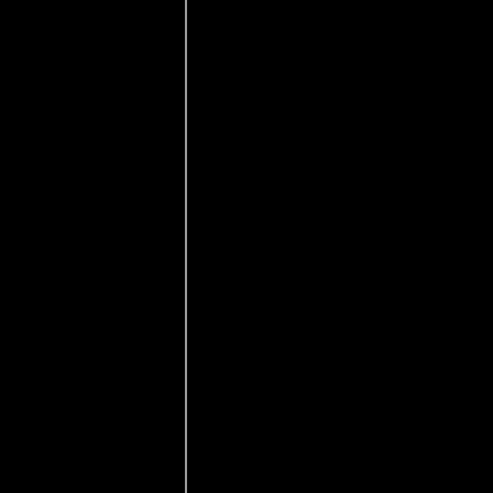
Wild Warrior