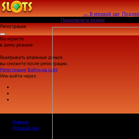
← В игровой зал
Поддер
Вы играете в демо-режиме.
Переключите режим
и выигрывайте 
Регистрация
Вы играете
в демо режиме
Выигрывать реальные деньги
вы сможете после регистрации.
Регистрация
Войти на сайт
Или войти через:
Главная
Игровой зал
Wild Warrior