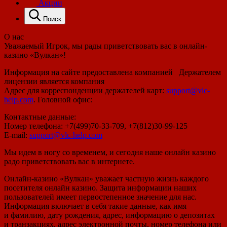
Акции
Поиск
О нас
Уважаемый Игрок, мы рады приветствовать вас в онлайн-
казино «Вулкан»!
Информация на сайте предоставлена компанией
Держателем
лицензии является компания
Адрес для корреспонденции держателей карт:
support@vlc-
help.com
. Головной офис:
Контактные данные:
Номер телефона: +7(499)70-33-709, +7(812)30-99-125
E-mail:
support@vlc-help.com
Мы идем в ногу со временем, и сегодня наше онлайн казино
радо приветствовать вас в интернете.
Онлайн-казино «Вулкан» уважает частную жизнь каждого
посетителя онлайн казино. Защита информации наших
пользователей имеет первостепенное значение для нас.
Информация включает в себя такие данные, как имя
и фамилию, дату рождения, адрес, информацию о депозитах
и транзакциях, адрес электронной почты, номер телефона или