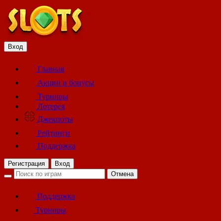
Вход
Главная
Акции и бонусы
Турниры
Лотерея
Джекпоты
Рейтинги
Поддержка
Регистрация
Вход
Отмена
Поддержка
Турниры