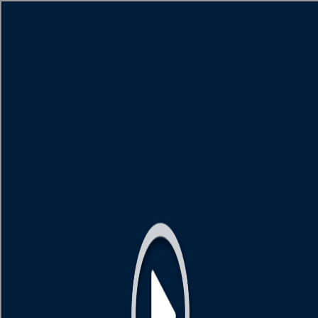
[object HTMLMetaElement]
пополнить счет