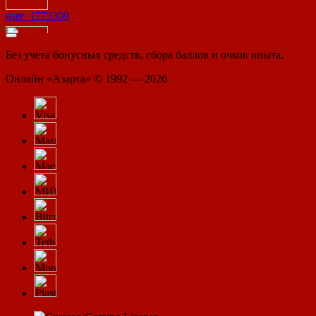
user_1773309
8 630 руб.
Dolphin's Pearl
Без учета бонусных средств, сбора баллов и очков опыта.
РАВИК
10 200 руб.
Онлайн «Азарта» © 1992 — 2026
Vikings go Berzerk
user_1773309
5 162 руб.
Dolphin's Pearl
BalkaF8
5 000 руб.
Wild Warrior
user_1773309
10 225 руб.
Dolphin's Pearl
Lacky
20 000 руб.
Resident
Markmark
15 000 руб.
Blackjack