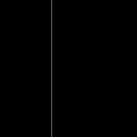
Rock Climber