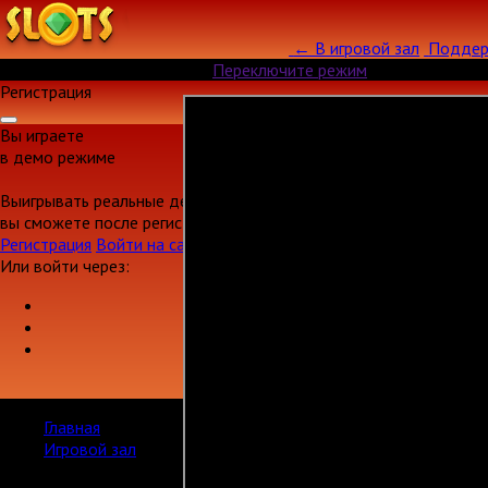
← В игровой зал
Поддер
Вы играете в демо-режиме.
Переключите режим
и выигрывайте 
Регистрация
Вы играете
в демо режиме
Выигрывать реальные деньги
вы сможете после регистрации.
Регистрация
Войти на сайт
Или войти через:
Главная
Игровой зал
Rock Climber