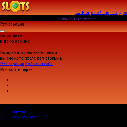
← В игровой зал
Поддер
Вы играете в демо-режиме.
Переключите режим
и выигрывайте 
Регистрация
Вы играете
в демо режиме
Выигрывать реальные деньги
вы сможете после регистрации.
Регистрация
Войти на сайт
Или войти через:
Главная
Игровой зал
Book of Stars