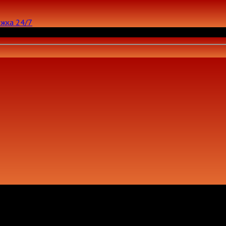
жка 24/7
реальные деньги.