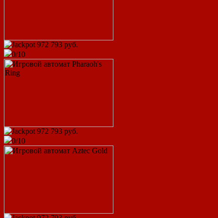
972 793 руб.
0/10
osobist
King of Cards
user_632011
75 200 руб.
Европейская рулетка
Папочка
12 600 руб.
972 793 руб.
Book of Ra
0/10
user_1190264
6 500 руб.
Cleopatra
Offline
10 000 руб.
Valley of the Gods
osobist
972 793 руб.