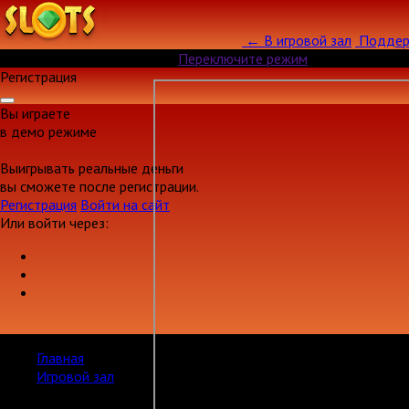
← В игровой зал
Поддер
Вы играете в демо-режиме.
Переключите режим
и выигрывайте 
Регистрация
Вы играете
в демо режиме
Выигрывать реальные деньги
вы сможете после регистрации.
Регистрация
Войти на сайт
Или войти через:
Главная
Игровой зал
Mayana