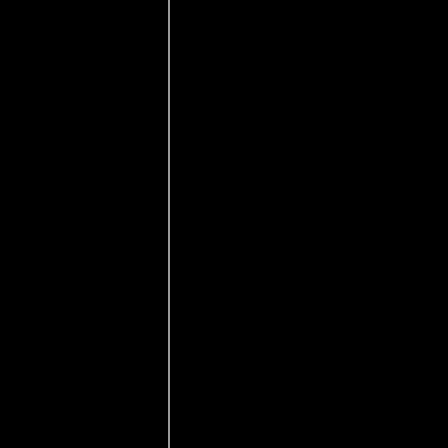
Ocean Tale