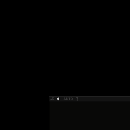
Spinsane