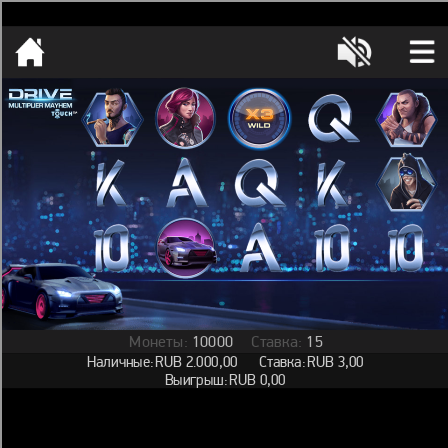
[object HTMLMetaElement]
пополнить счет