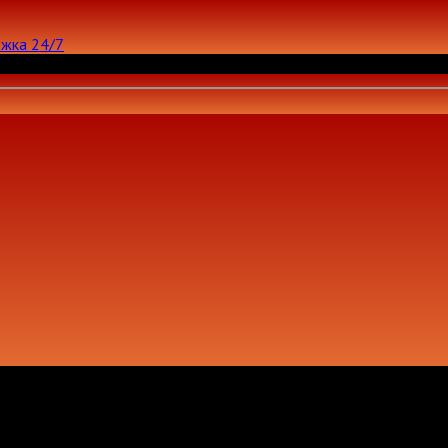
жка 24/7
реальные деньги.