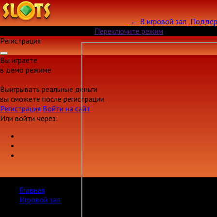
← В игровой зал
Поддер
Вы играете в демо-режиме.
Переключите режим
и выигрывайте 
Регистрация
Вы играете
в демо режиме
Выигрывать реальные деньги
вы сможете после регистрации.
Регистрация
Войти на сайт
Или войти через:
Главная
Игровой зал
Jackpot Builders